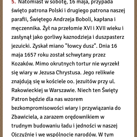
5.
Natomiast w sobotę, 16 maja, przypada
święto patrona Polski i drugiego patrona naszej
parafii, Świętego Andrzeja Boboli, kapłana i
męczennika. Żył na przełomie XVI i XVII wieku i
zasłynął jako gorliwy kaznodzieja i duszpasterz
jezuicki. Zyskał miano "łowcy dusz". Dnia 16
maja 1657 roku został schwytany przez
Kozaków. Mimo okrutnych tortur nie wyrzekł
się wiary w Jezusa Chrystusa. Jego relikwie
znajdują się w kościele oo. jezuitów przy ul.
Rakowieckiej w Warszawie. Niech ten Święty
Patron będzie dla nas wzorem
bezkompromisowości wiary i przywiązania do
Zbawiciela, a zarazem orędownikiem w
trudnym budowaniu ładu i jedności w naszej
Ojczyźnie i we wspólnocie narodów. W tym