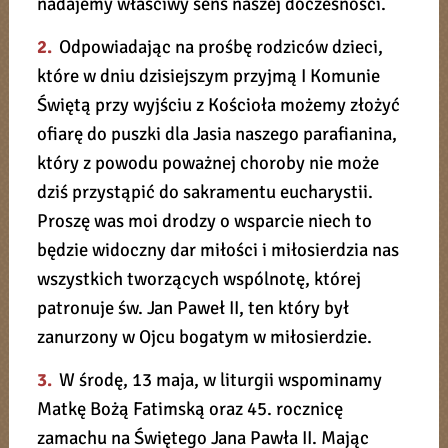
nadajemy właściwy sens naszej doczesności.
2.
Odpowiadając na prośbę rodziców dzieci,
które w dniu dzisiejszym przyjmą I Komunie
Świętą przy wyjściu z Kościoła możemy złożyć
ofiarę do puszki dla Jasia naszego parafianina,
który z powodu poważnej choroby nie może
dziś przystąpić do sakramentu eucharystii.
Proszę was moi drodzy o wsparcie niech to
będzie widoczny dar miłości i miłosierdzia nas
wszystkich tworzących wspólnotę, której
patronuje św. Jan Paweł II, ten który był
zanurzony w Ojcu bogatym w miłosierdzie.
3.
W środę, 13 maja, w liturgii wspominamy
Matkę Bożą Fatimską oraz 45. rocznicę
zamachu na Świętego Jana Pawła II. Mając