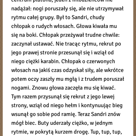
nadążał: nogi poruszały się, ale nie utrzymywał
rytmu całej grupy. Był to Sandri, chudy
chłopak o rudych włosach. Głowa kiwała mu
się na boki. Chłopak przeżywał trudne chwile:
zaczynał ustawać. Nie tracąc rytmu, rekrut po
jego prawej stronie przesunął się i wziął od
niego ciężki karabin. Chłopak o czerwonych
włosach na jakiś czas odzyskał siły, ale wkrótce
potem oczy zaszły mu mgłą i z trudem poruszał
nogami. Znowu głowa zaczęła mu się kiwać.
Tym razem przysunął się rekrut z jego lewej
strony, wziął od niego hełm i kontynuując bieg
wsunął go sobie pod ramię. Teraz Sandri znów
mógł biec. Buty uderzały ciężko, w jednym
rytmie, w pokrytą kurzem drogę. Tup, tup, tup,