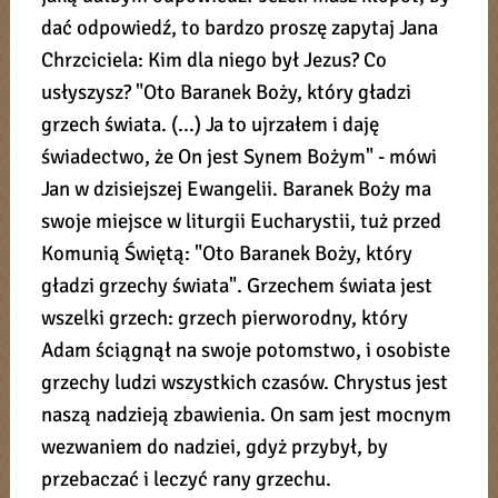
dać odpowiedź, to bardzo proszę zapytaj Jana
Chrzciciela: Kim dla niego był Jezus? Co
usłyszysz? "Oto Baranek Boży, który gładzi
grzech świata. (...) Ja to ujrzałem i daję
świadectwo, że On jest Synem Bożym" - mówi
Jan w dzisiejszej Ewangelii. Baranek Boży ma
swoje miejsce w liturgii Eucharystii, tuż przed
Komunią Świętą: "Oto Baranek Boży, który
gładzi grzechy świata". Grzechem świata jest
wszelki grzech: grzech pierworodny, który
Adam ściągnął na swoje potomstwo, i osobiste
grzechy ludzi wszystkich czasów. Chrystus jest
naszą nadzieją zbawienia. On sam jest mocnym
wezwaniem do nadziei, gdyż przybył, by
przebaczać i leczyć rany grzechu.