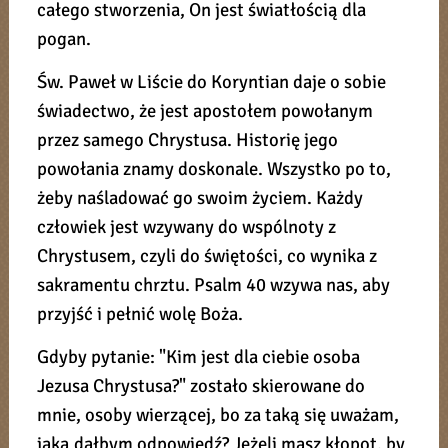
całego stworzenia, On jest światłością dla
pogan.
Św. Paweł w Liście do Koryntian daje o sobie
świadectwo, że jest apostołem powołanym
przez samego Chrystusa. Historię jego
powołania znamy doskonale. Wszystko po to,
żeby naśladować go swoim życiem. Każdy
człowiek jest wzywany do wspólnoty z
Chrystusem, czyli do świętości, co wynika z
sakramentu chrztu. Psalm 40 wzywa nas, aby
przyjść i pełnić wolę Boża.
Gdyby pytanie: "Kim jest dla ciebie osoba
Jezusa Chrystusa?" zostało skierowane do
mnie, osoby wierzącej, bo za taką się uważam,
jaką dałbym odpowiedź? Jeżeli masz kłopot, by