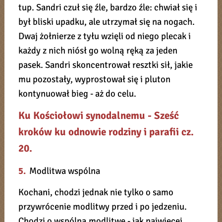
tup. Sandri czuł się źle, bardzo źle: chwiał się i
był bliski upadku, ale utrzymał się na nogach.
Dwaj żołnierze z tyłu wzięli od niego plecak i
każdy z nich niósł go wolną ręką za jeden
pasek. Sandri skoncentrował resztki sił, jakie
mu pozostały, wyprostował się i pluton
kontynuował bieg - aż do celu.
Ku Kościołowi synodalnemu - Sześć
kroków ku odnowie rodziny i parafii cz.
20.
5.
Modlitwa wspólna
Kochani, chodzi jednak nie tylko o samo
przywrócenie modlitwy przed i po jedzeniu.
Chodzi o wspólną modlitwę - jak najwięcej