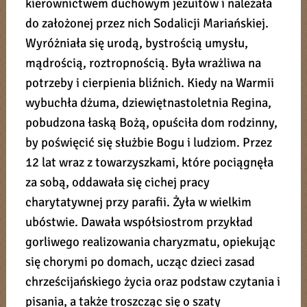
kierownictwem duchowym jezuitów i należała
do założonej przez nich Sodalicji Mariańskiej.
Wyróżniała się urodą, bystrością umysłu,
mądrością, roztropnością. Była wrażliwa na
potrzeby i cierpienia bliźnich. Kiedy na Warmii
wybuchła dżuma, dziewiętnastoletnia Regina,
pobudzona łaską Bożą, opuściła dom rodzinny,
by poświęcić się służbie Bogu i ludziom. Przez
12 lat wraz z towarzyszkami, które pociągnęła
za sobą, oddawała się cichej pracy
charytatywnej przy parafii. Żyła w wielkim
ubóstwie. Dawała współsiostrom przykład
gorliwego realizowania charyzmatu, opiekując
się chorymi po domach, ucząc dzieci zasad
chrześcijańskiego życia oraz podstaw czytania i
pisania, a także troszcząc się o szaty