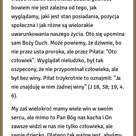
bowiem nie jest zależna od tego, jak
wyglądamy, jaki jest stan posiadania, pozycja
społeczna i jak różne są wielorakie
uwarunkowania naszego życia. Oto się upomina
sam Boży Duch. Może powiemy, że dziwnie, bo
nie przez usta proroka, ale przez Piłata: "Oto
człowiek". Wyglądał nieludzko, był tak
oszpecony, że nie przypominał człowieka, ale
był bez winy. Piłat trzykrotnie to oznajmił: "Ja
nie znajduję w nim żadnej winy" (J 18, 38; 19, 4.
6).
My zaś wielokroć mamy wiele win w swoim
sercu, ale mimo to Pan Bóg nas kocha i On
zawsze widzi w nas nie tylko człowieka, ale
swoje dziecko. Dlatego tak ważne jest, abyśmy