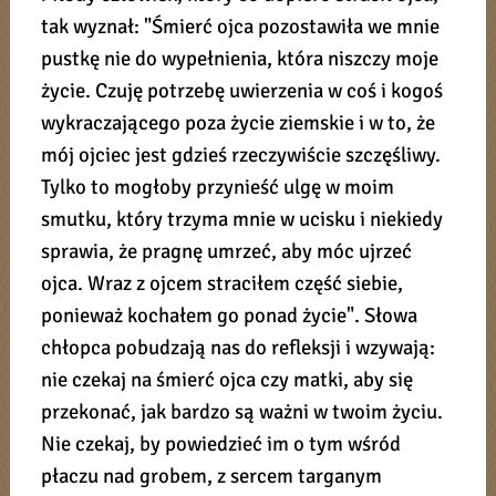
tak wyznał: "Śmierć ojca pozostawiła we mnie
pustkę nie do wypełnienia, która niszczy moje
życie. Czuję potrzebę uwierzenia w coś i kogoś
wykraczającego poza życie ziemskie i w to, że
mój ojciec jest gdzieś rzeczywiście szczęśliwy.
Tylko to mogłoby przynieść ulgę w moim
smutku, który trzyma mnie w ucisku i niekiedy
sprawia, że pragnę umrzeć, aby móc ujrzeć
ojca. Wraz z ojcem straciłem część siebie,
ponieważ kochałem go ponad życie". Słowa
chłopca pobudzają nas do refleksji i wzywają:
nie czekaj na śmierć ojca czy matki, aby się
przekonać, jak bardzo są ważni w twoim życiu.
Nie czekaj, by powiedzieć im o tym wśród
płaczu nad grobem, z sercem targanym