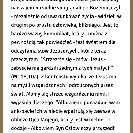
nawzajem na siebie spoglądali po Bożemu, czyli
- niezależnie od uwarunkowań życia - widzieli w
drugim po prostu człowieka, bliźniego. Jest to
bardzo ważny komunikat, który - można z
pewnością tak powiedzieć - jest światłem dla
odczytania słów Jezusowych, które teraz
przeczytam. "Strzeżcie się - mówi Jezus -
żebyście nie gardzili żadnym z tych małych"
(Mt 18,10a). Z kontekstu wynika, że Jezus ma
na myśli wzgardzonych i odrzuconych przez
świat. Mamy się strzec wzgardzenia nimi. I
wyjaśnia dlaczego: "Albowiem, powiadam wam,
aniołowie ich w niebie wpatrują się zawsze w
oblicze Ojca Mojego, który jest w niebie. - I
dodaje - Albowiem Syn Człowieczy przyszedł