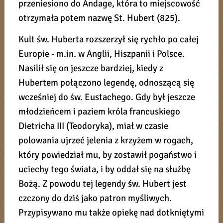
przeniesiono do Andage, która to miejscowość
otrzymała potem nazwę St. Hubert (825).
Kult św. Huberta rozszerzył się rychło po całej
Europie - m.in. w Anglii, Hiszpanii i Polsce.
Nasilił się on jeszcze bardziej, kiedy z
Hubertem połączono legendę, odnoszącą się
wcześniej do św. Eustachego. Gdy był jeszcze
młodzieńcem i paziem króla francuskiego
Dietricha III (Teodoryka), miał w czasie
polowania ujrzeć jelenia z krzyżem w rogach,
który powiedział mu, by zostawił pogaństwo i
uciechy tego świata, i by oddał się na służbę
Bożą. Z powodu tej legendy św. Hubert jest
czczony do dziś jako patron myśliwych.
Przypisywano mu także opiekę nad dotkniętymi