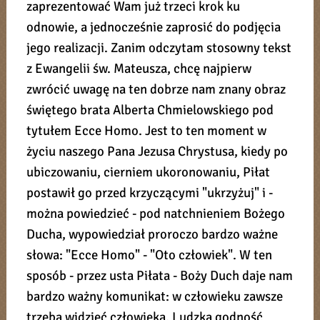
zaprezentować Wam już trzeci krok ku
odnowie, a jednocześnie zaprosić do podjęcia
jego realizacji. Zanim odczytam stosowny tekst
z Ewangelii św. Mateusza, chcę najpierw
zwrócić uwagę na ten dobrze nam znany obraz
świętego brata Alberta Chmielowskiego pod
tytułem Ecce Homo. Jest to ten moment w
życiu naszego Pana Jezusa Chrystusa, kiedy po
ubiczowaniu, cierniem ukoronowaniu, Piłat
postawił go przed krzyczącymi "ukrzyżuj" i -
można powiedzieć - pod natchnieniem Bożego
Ducha, wypowiedział proroczo bardzo ważne
słowa: "Ecce Homo" - "Oto człowiek". W ten
sposób - przez usta Piłata - Boży Duch daje nam
bardzo ważny komunikat: w człowieku zawsze
trzeba widzieć człowieka. Ludzka godność