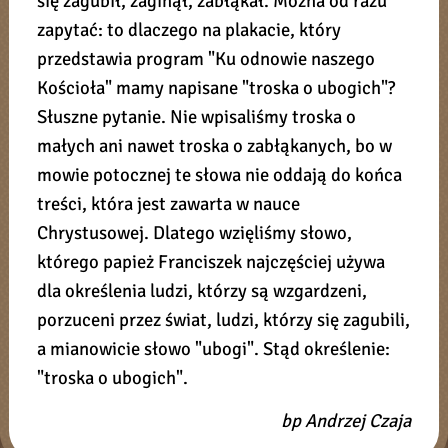
się zagubił, zaginął, zabłąkał. Można od razu
zapytać: to dlaczego na plakacie, który
przedstawia program "Ku odnowie naszego
Kościoła" mamy napisane "troska o ubogich"?
Słuszne pytanie. Nie wpisaliśmy troska o
małych ani nawet troska o zabłąkanych, bo w
mowie potocznej te słowa nie oddają do końca
treści, która jest zawarta w nauce
Chrystusowej. Dlatego wzięliśmy słowo,
którego papież Franciszek najczęściej używa
dla określenia ludzi, którzy są wzgardzeni,
porzuceni przez świat, ludzi, którzy się zagubili,
a mianowicie słowo "ubogi". Stąd określenie:
"troska o ubogich".
bp Andrzej Czaja