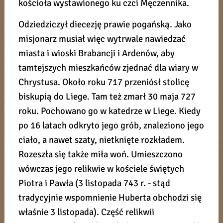
kościoła wystawionego ku czci Męczennika.
Odziedziczył diecezję prawie pogańską. Jako
misjonarz musiał więc wytrwale nawiedzać
miasta i wioski Brabancji i Ardenów, aby
tamtejszych mieszkańców zjednać dla wiary w
Chrystusa. Około roku 717 przeniósł stolicę
biskupią do Liege. Tam też zmarł 30 maja 727
roku. Pochowano go w katedrze w Liege. Kiedy
po 16 latach odkryto jego grób, znaleziono jego
ciało, a nawet szaty, nietknięte rozkładem.
Rozeszła się także miła woń. Umieszczono
wówczas jego relikwie w kościele świętych
Piotra i Pawła (3 listopada 743 r. - stąd
tradycyjnie wspomnienie Huberta obchodzi się
właśnie 3 listopada). Część relikwii