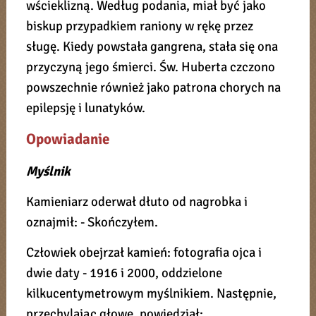
wścieklizną. Według podania, miał być jako
biskup przypadkiem raniony w rękę przez
sługę. Kiedy powstała gangrena, stała się ona
przyczyną jego śmierci. Św. Huberta czczono
powszechnie również jako patrona chorych na
epilepsję i lunatyków.
Opowiadanie
Myślnik
Kamieniarz oderwał dłuto od nagrobka i
oznajmił: - Skończyłem.
Człowiek obejrzał kamień: fotografia ojca i
dwie daty - 1916 i 2000, oddzielone
kilkucentymetrowym myślnikiem. Następnie,
przechylając głowę, powiedział: