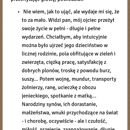
• Nie wiem, jak to ująć, ale wydaje mi się, że
to za mało. Widzi pan, mój ojciec przeżył
swoje życie w pełni - długie i pełne
wydarzeń. Chciałbym, aby intuicyjnie
można było ujrzeć jego dzieciństwo w
licznej rodzinie, pola obfitujące w zieleń i
zwierzęta, ciężką pracę, satysfakcję z
dobrych plonów, troskę z powodu burz,
suszy... Potem wojnę, mundur, transporty
żołnierzy, ranę, ucieczkę z obozu
jenieckiego, spotkanie z matką...
Narodziny synów, ich dorastanie,
małżeństwa, wnuki przychodzące na świat
- i chorobę, oczywiście - ale i czułość,
miłość, przejęcie, zaangażowanie, długie