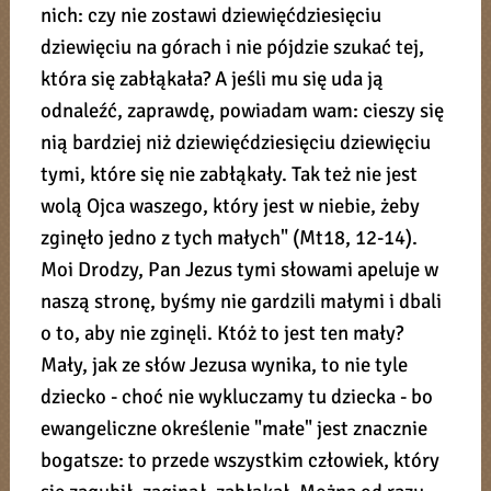
nich: czy nie zostawi dziewięćdziesięciu
dziewięciu na górach i nie pójdzie szukać tej,
która się zabłąkała? A jeśli mu się uda ją
odnaleźć, zaprawdę, powiadam wam: cieszy się
nią bardziej niż dziewięćdziesięciu dziewięciu
tymi, które się nie zabłąkały. Tak też nie jest
wolą Ojca waszego, który jest w niebie, żeby
zginęło jedno z tych małych" (Mt18, 12-14).
Moi Drodzy, Pan Jezus tymi słowami apeluje w
naszą stronę, byśmy nie gardzili małymi i dbali
o to, aby nie zginęli. Któż to jest ten mały?
Mały, jak ze słów Jezusa wynika, to nie tyle
dziecko - choć nie wykluczamy tu dziecka - bo
ewangeliczne określenie "małe" jest znacznie
bogatsze: to przede wszystkim człowiek, który