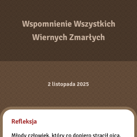
Wspomnienie Wszystkich
Wiernych Zmarłych
2 listopada 2025
Refleksja
Młody człowiek, który co dopiero stracił ojca,