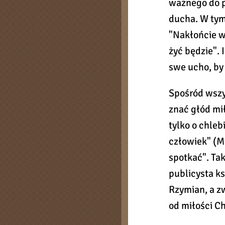
ważnego do p
ducha. W tym 
"Nakłońcie w
żyć będzie".
swe ucho, by
Spośród wszy
znać głód mił
tylko o chle
człowiek" (Mt
spotkać". Tak
publicysta ks
Rzymian, a z
od miłości Ch