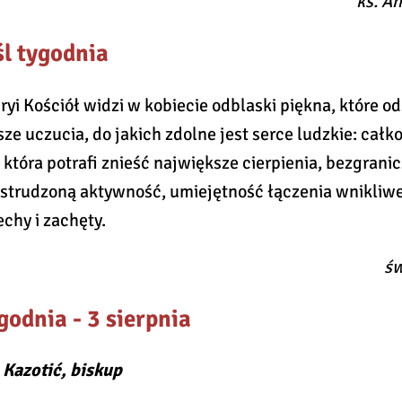
ks. A
l tygodnia
yi Kościół widzi w kobiecie odblaski piękna, które o
ze uczucia, do jakich zdolne jest serce ludzkie: całko
 która potrafi znieść największe cierpienia, bezgrani
estrudzoną aktywność, umiejętność łączenia wnikliwej
chy i zachęty.
św
godnia - 3 sierpnia
 Kazotić, biskup