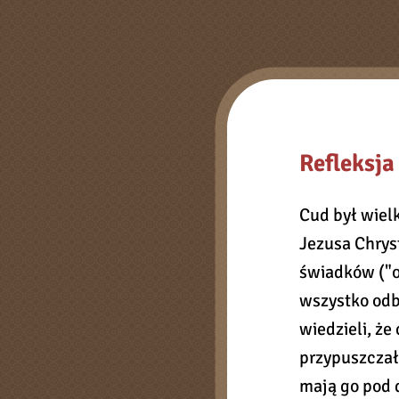
Refleksja
Cud był wiel
Jezusa Chrys
świadków ("ok
wszystko odby
wiedzieli, że
przypuszczał
mają go pod 