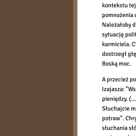
kontekstu te
pomnożenia c
Należałoby d
sytuację poli
karmiciela. C
dostrzegł gł
Boską moc.
A przecież po
Izajasza: "Ws
pieniędzy. (.
Słuchajcie mn
potraw". Chry
słuchania sł