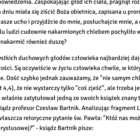
owiedzenia. Zaspokajając głód ich ciała, pragnął ro
dniu miała się ziścić Boża obietnica, zapisana u pror
asze ucho i przyjdźcie do mnie, posłuchajcie mnie, a
 Ilu ludzi cudownie nakarmionych chlebem pochyliło 
 nakarmić również duszę?
stkich duchowych głodów człowieka najbardziej daje
ości. Są oczywiście w życiu człowieka chwile, w któr
bie. Dość szybko jednak zauważamy, że "nie samym ch
 4,4), że nie wystarczy tylko "coś zjeść", ale trzeba 
 właśnie zatytułował jedną ze swoich książek znany t
iądz profesor Czesław Bartnik. Analizując fragment L
właszcza retoryczne pytanie św. Pawła: "Któż nas mo
rystusowej?" - ksiądz Bartnik pisze: