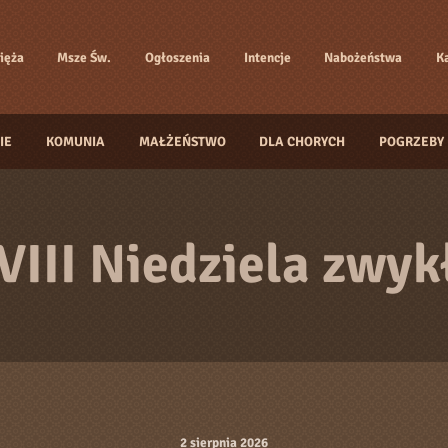
ięża
Msze Św.
Ogłoszenia
Intencje
Nabożeństwa
K
IE
KOMUNIA
MAŁŻEŃSTWO
DLA CHORYCH
POGRZEBY
VIII Niedziela zwyk
2 sierpnia 2026