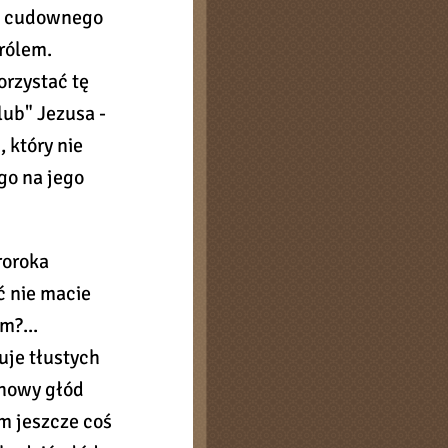
ść cudownego
rólem.
orzystać tę
lub" Jezusa -
 który nie
go na jego
roroka
ć nie macie
m?...
uje tłustych
chowy głód
m jeszcze coś