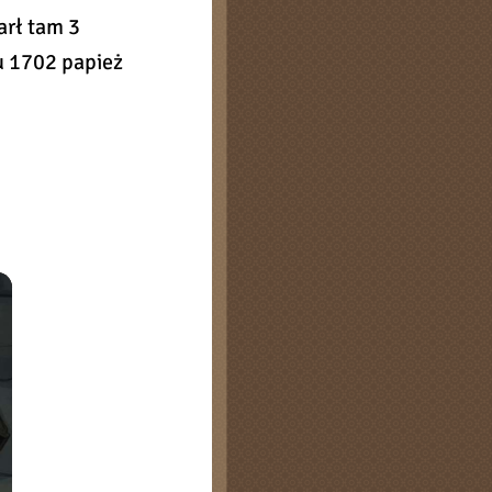
arł tam 3
u 1702 papież