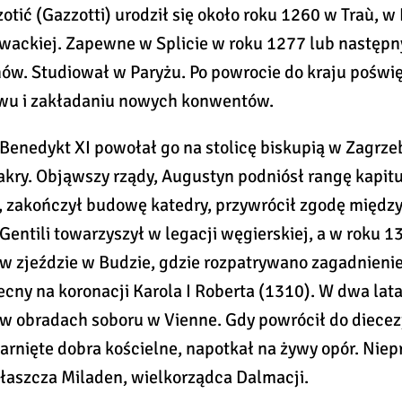
tić (Gazzotti) urodził się około roku 1260 w Traù, w
rwackiej. Zapewne w Splicie w roku 1277 lub następ
ów. Studiował w Paryżu. Po powrocie do kraju poświę
wu i zakładaniu nowych konwentów.
Benedykt XI powołał go na stolicę biskupią w Zagrzeb
akry. Objąwszy rządy, Augustyn podniósł rangę kapitu
, zakończył budowę katedry, przywrócił zgodę między
entili towarzyszył w legacji węgierskiej, a w roku 1
 w zjeździe w Budzie, gdzie rozpatrywano zagadnienie
ecny na koronacji Karola I Roberta (1310). W dwa lata
 w obradach soboru w Vienne. Gdy powrócił do diecezj
arnięte dobra kościelne, napotkał na żywy opór. Nie
właszcza Miladen, wielkorządca Dalmacji.