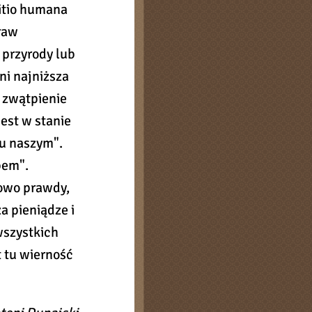
ditio humana
raw
y przyrody lub
ani najniższa
e zwątpienie
 jest w stanie
nu naszym".
bem".
łowo prawdy,
a pieniądze i
wszystkich
t tu wierność