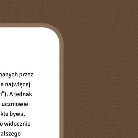
nanych przez
a najwięcej
i"). A jednak
o uczniowie
ykle bywa,
to widocznie
dalszego