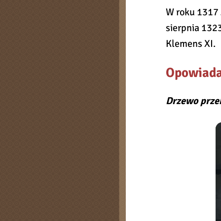
W roku 1317 J
sierpnia 1323
Klemens XI.
Opowiada
Drzewo prze