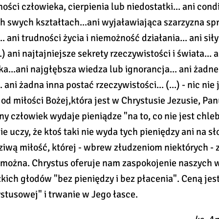
ości człowieka, cierpienia lub niedostatki... ani con
h swych kształtach...ani wyjaławiająca szarzyzna sp
. ani trudności życia i niemożność działania... ani sił
.) ani najtajniejsze sekrety rzeczywistości i świata... 
a...ani najgłębsza wiedza lub ignorancja... ani żadn
. ani żadna inna postać rzeczywistości... (...) - nic nie
od miłości Bożej,która jest w Chrystusie Jezusie, Pa
ny człowiek wydaje pieniądze "na to, co nie jest chle
 uczy, że ktoś taki nie wyda tych pieniędzy ani na s
iwą miłość, której - wbrew złudzeniom niektórych - z
e można. Chrystus oferuje nam zaspokojenie naszych 
kich głodów "bez pieniędzy i bez płacenia". Ceną jes
stusowej" i trwanie w Jego łasce.