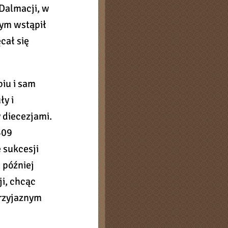
 Dalmacji, w
nym wstąpił
cał się
iu i sam
ły i
 diecezjami.
309
 sukcesji
 później
i, chcąc
przyjaznym