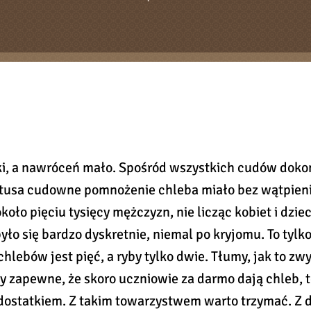
ki, a nawróceń mało. Spośród wszystkich cudów doko
tusa cudowne pomnożenie chleba miało bez wątpieni
oło pięciu tysięcy mężczyzn, nie licząc kobiet i dziec
ło się bardzo dyskretnie, niemal po kryjomu. To tylk
 chlebów jest pięć, a ryby tylko dwie. Tłumy, jak to zw
y zapewne, że skoro uczniowie za darmo dają chleb, 
dostatkiem. Z takim towarzystwem warto trzymać. Z 