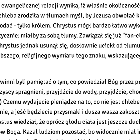
j ewangelicznej relacji wynika, iż właśnie okoliczno
hleba zrodziła w tłumach myśl, by Jezusa obwołać k
odać - tylko królem. Chrystus mógł bardzo łatwo wyk
tycznie: miałby za sobą tłumy. Zawiązał się już "fan-c
hrystus jednak usunął się, dosłownie uciekł od tłumu,
ębszego, religijnego wymiaru tego znaku, wskazujące
winni byli pamiętać o tym, co powiedział Bóg przez p
zyscy spragnieni, przyjdźcie do wody, przyjdźcie, cho
..) Czemu wydajecie pieniądze na to, co nie jest chlebe
ie, a jeść będziecie przysmaki i dusza wasza zakoszt
stus wiedział, że oprócz głodu ciała jest jeszcze du
ów Boga. Kazał ludziom pozostać, bo widocznie miał i