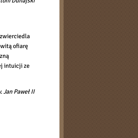
ntoni Dunajski
dzwierciedla
witą ofiarę
czną
 intuicji ze
. Jan Paweł II