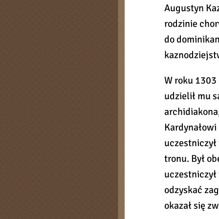
Augustyn Kazo
rodzinie cho
do dominikan
kaznodziejst
W roku 1303 
udzielił mu s
archidiakona
Kardynałowi G
uczestniczył
tronu. Był ob
uczestniczył
odzyskać zag
okazał się z