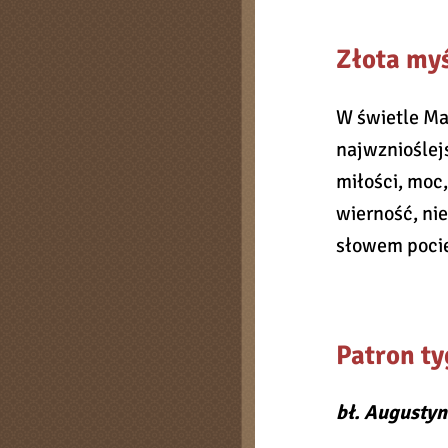
Złota myś
W świetle Mar
najwznioślejs
miłości, moc,
wierność, ni
słowem pocie
Patron ty
bł. Augustyn