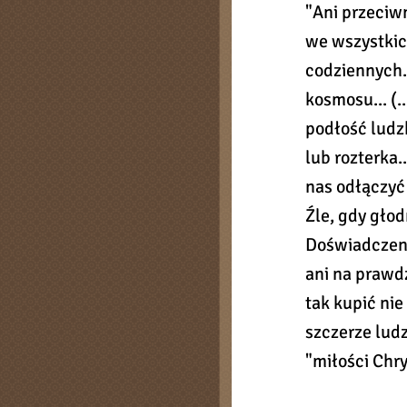
"Ani przeciwn
we wszystkic
codziennych..
kosmosu... (..
podłość ludzk
lub rozterka..
nas odłączyć 
Źle, gdy głod
Doświadczenie
ani na prawdz
tak kupić ni
szczerze ludz
"miłości Chry