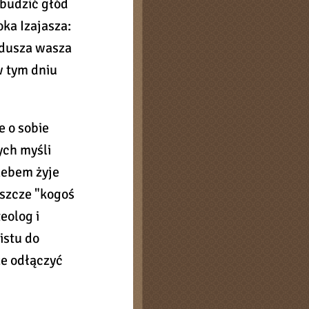
zbudzić głód
oka Izajasza:
 dusza wasza
w tym dniu
 o sobie
ych myśli
lebem żyje
jeszcze "kogoś
eolog i
istu do
że odłączyć