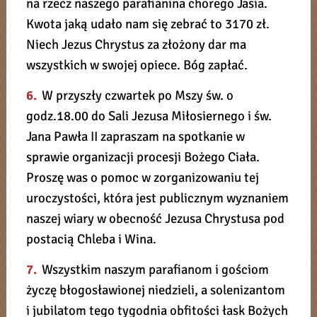
na rzecz naszego parafianina chorego Jasia.
Kwota jaką udało nam się zebrać to 3170 zł.
Niech Jezus Chrystus za złożony dar ma
wszystkich w swojej opiece. Bóg zapłać.
6.
W przyszły czwartek po Mszy św. o
godz.18.00 do Sali Jezusa Miłosiernego i św.
Jana Pawła II zapraszam na spotkanie w
sprawie organizacji procesji Bożego Ciała.
Proszę was o pomoc w zorganizowaniu tej
uroczystości, która jest publicznym wyznaniem
naszej wiary w obecność Jezusa Chrystusa pod
postacią Chleba i Wina.
7.
Wszystkim naszym parafianom i gościom
życzę błogosławionej niedzieli, a solenizantom
i jubilatom tego tygodnia obfitości łask Bożych