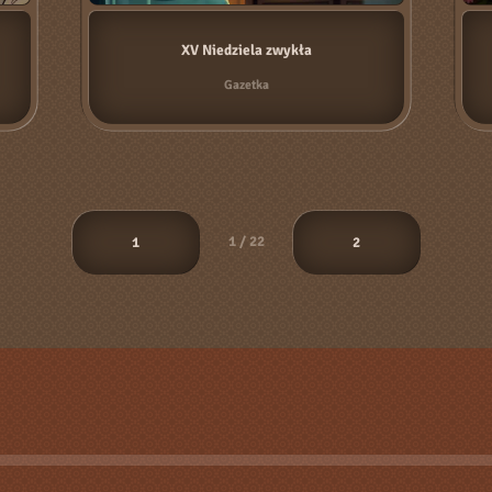
XV Niedziela zwykła
Gazetka
1 / 22