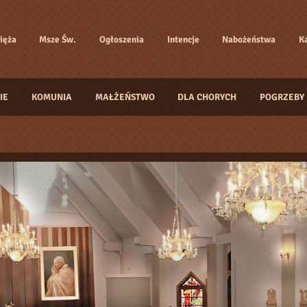
ięża
Msze Św.
Ogłoszenia
Intencje
Nabożeństwa
K
IE
KOMUNIA
MAŁŻEŃSTWO
DLA CHORYCH
POGRZEBY