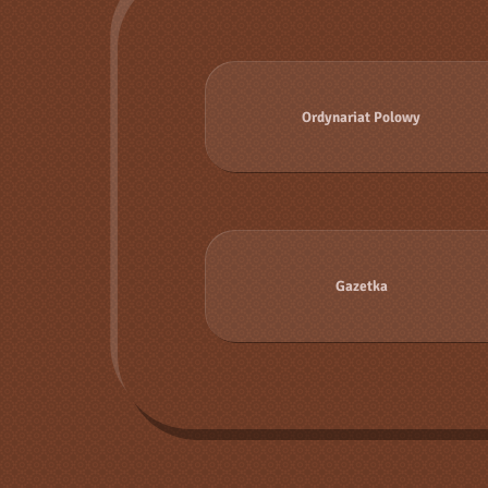
Ordynariat Polowy
Gazetka