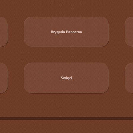
Brygada Pancerna
Święci