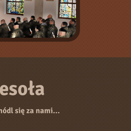
esoła
ódl się za nami...