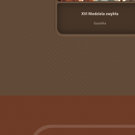
XVI Niedziela zwykła
Gazetka